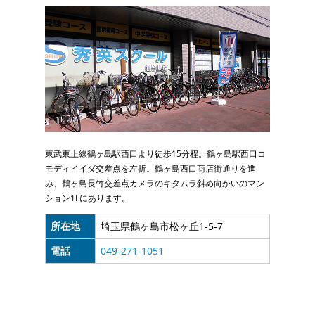
東武東上線鶴ヶ島駅西口より徒歩15分程。鶴ヶ島駅西口コ
モディイイダ交差点を左折。鶴ヶ島西口商店街通りを進
み、鶴ヶ島長竹交差点カメラのキタムラ斜め向かいのマン
ション1Fにあります。
所在地
埼玉県鶴ヶ島市松ヶ丘1-5-7
電話
049-271-1051