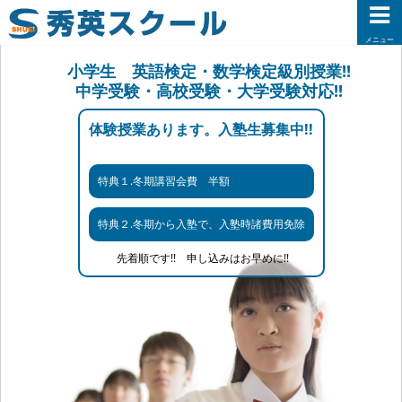
メニュー
小学生 英語検定・数学検定級別授業!!
中学受験・高校受験・大学受験対応!!
体験授業あります。入塾生募集中!!
特典１.冬期講習会費 半額
特典２.冬期から入塾で、入塾時諸費用免除
先着順です!! 申し込みはお早めに!!