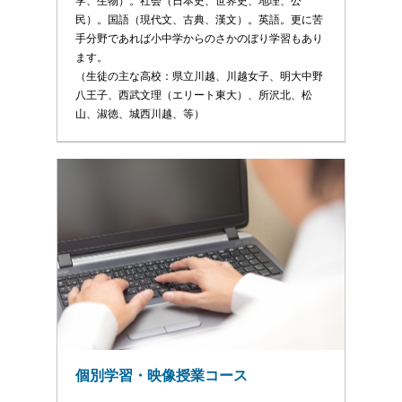
学、生物）。社会（日本史、世界史、地理、公
民）。国語（現代文、古典、漢文）。英語。更に苦
手分野であれば小中学からのさかのぼり学習もあり
ます。
（生徒の主な高校：県立川越、川越女子、明大中野
八王子、西武文理（エリート東大）、所沢北、松
山、淑徳、城西川越、等）
個別学習・映像授業コース