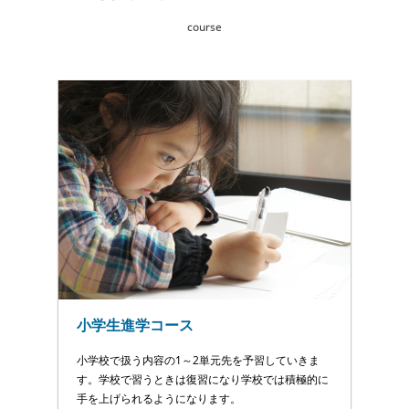
course
‘;
}
echo ‘
‘;
echo ‘
‘ . get_the_time(‘m月d日’);
‘;
foreach((get_the_category()) as $cat){
小学生進学コース
if($cat->category_parent == 0){
if($p%3==0){
echo ‘
‘.mb_strimwidth(get_the_title(), 0, 40, ‘…’).’
echo ‘
小学校で扱う内容の1～2単元先を予習していきま
‘;
す。学校で習うときは復習になり学校では積極的に
echo ‘
手を上げられるようになります。