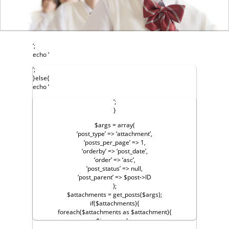
‘;
echo ‘
‘;
}else{
echo ‘
‘;
}
$args = array(
‘post_type’ => ‘attachment’,
‘posts_per_page’ => 1,
‘orderby’ => ‘post_date’,
‘order’ => ‘asc’,
‘post_status’ => null,
‘post_parent’ => $post->ID
);
$attachments = get_posts($args);
if($attachments){
foreach($attachments as $attachment){
$image_url =