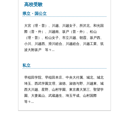
高校受験
県立・国公立
大宮（理・普）、川越、川越女子、所沢北、和光国
際（普・外）、川越南、坂戸（普・外）、松山
（理・普）、松山女子、市立川越、朝霞、坂戸西、
小川、川越西、滑川総合、川越総合、川越工業、筑
波大附坂戸 等々…
私立
早稲田学院、早稲田本庄、中央大付属、城北、城北
埼玉、西武学園文理、淑徳、淑徳与野、川越東、城
西大川越、星野、山村学園、東京農大第三、聖望学
園、大妻嵐山、武蔵越生、埼玉平成、山村国際
等々…