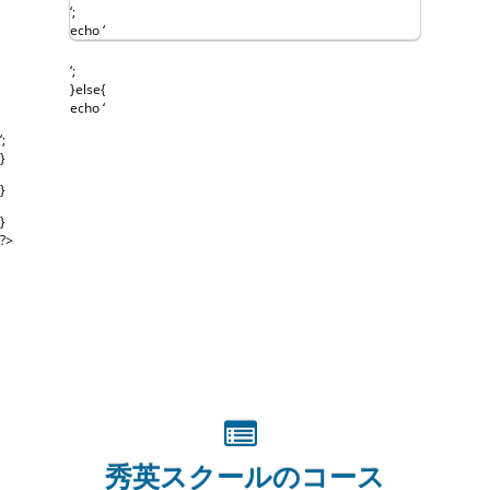
wp_get_attachment_image_src($attachment-
‘;
>ID,medium);
echo ‘
echo ‘
‘;
}else{
echo ‘
‘;
}
}
}
?>
‘;
}//endforeach
}else{
echo ‘
秀英スクールのコース