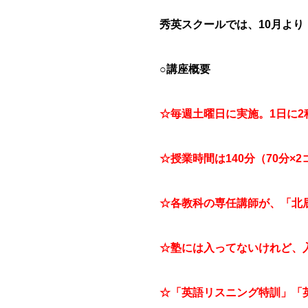
秀英スクールでは、10月より
○講座概要
☆毎週土曜日に実施。1日に
☆授業時間は140分（70分×2
☆各教科の専任講師が、「北
☆塾には入ってないけれど、
☆「英語リスニング特訓」「