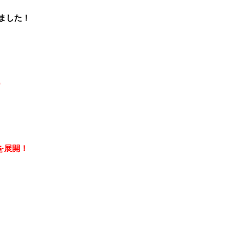
ました！
）
を展開！