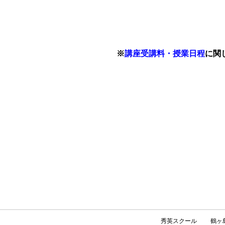
※
講座受講料・授業日程
に関
秀英スクール
鶴ヶ島