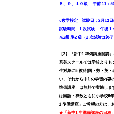
８、９、１０級 午前 11：50 
○数学検定 試験日：2月13日(
試験時間 1 次試験 午後 1：30
※2級,準2 級（2 次試験は終了
【3】『新中1 準備講座開講
秀英スクールでは学校よりも
生対象に5 教科(国・数・英
い、それから中1 の学習内
準備講座」は無料で実施しま
は国語・算数ともに小学校6
1 準備講座」ご希望の方は、
★「新中1 生準備講座の日程