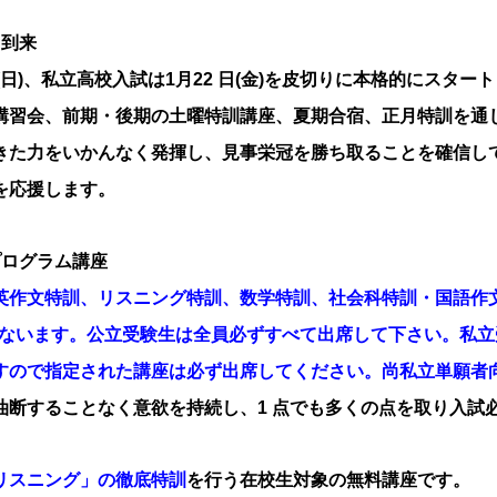
よ到来
日(日)、私立高校入試は1月22 日(金)を皮切りに本格的にスター
講習会、前期・後期の土曜特訓講座、夏期合宿、正月特訓を通
きた力をいかんなく発揮し、見事栄冠を勝ち取ることを確信し
を応援します。
プログラム講座
英作文特訓、リスニング特訓、数学特訓、社会科特訓・国語作
を行ないます。公立受験生は全員必ずすべて出席して下さい。私
すので指定された講座は必ず出席してください。尚私立単願者
油断することなく意欲を持続し、1 点でも多くの点を取り入試
リスニング」の徹底特訓
を行う在校生対象の無料講座です。