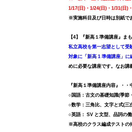
1/17(日)・1/24(日)・1/31
※実施科目及び日時は別紙で
【4】『新高１準備講座』ま
私立高校を第一志望として受験
対象に「新高 1 準備講座」
めに必要な講座です。なお講
『新高１準備講座内容』・・
○国語：古文の基礎知識(季節
○数学：三角比、文字と式(三
○英語： SV と文型、品詞
※高校のクラス編成テストの