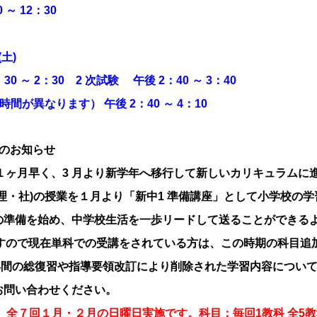
～ 12：30
土)
 ～ 2：30 2 次試験 午後 2：40 ～ 3：40
時間が異なります） 午後 2：40 ～ 4：10
』のお知らせ
１ヶ月早く、3 月より新学年へ移行して新しいカリキュラムに
・理・社)の授業を１月より「新中1 準備講座」として小学校の学
容の準備を始め、中学校生活を一歩リードして送ることができる
すので現在単科での受講をされている方は、この時期の科目追
年間の総復習や指導要領改訂により削除された学習内容につい
お問い合わせください。
」 全７回１月・２月の日曜日実施です。科目：毎回1教科 全5