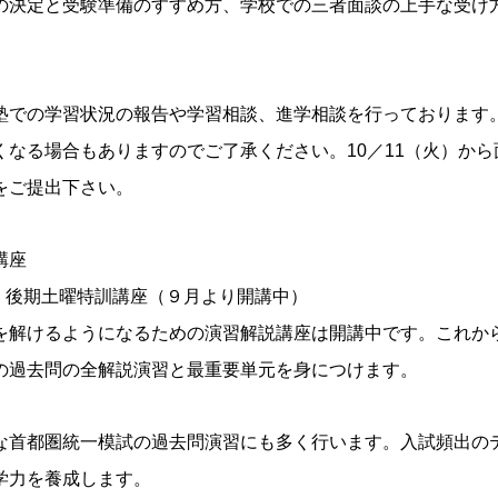
の決定と受験準備のすすめ方、学校での三者面談の上手な受け
塾での学習状況の報告や学習相談、進学相談を行っております
くなる場合もありますのでご了承ください。10／11（火）か
をご提出下さい。
講座
 後期土曜特訓講座（９月より開講中）
を解けるようになるための演習解説講座は開講中です。これか
の過去問の全解説演習と最重要単元を身につけます。
な首都圏統一模試の過去問演習にも多く行います。入試頻出の
学力を養成します。