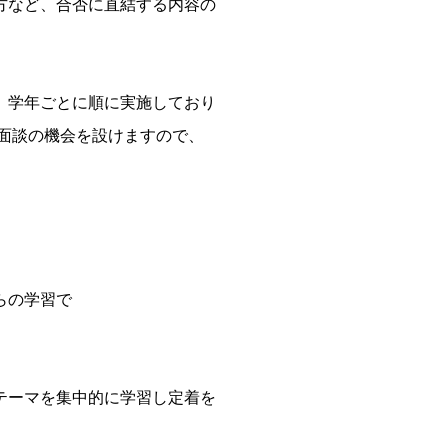
方など、合否に直結する内容の
。学年ごとに順に実施しており
ら面談の機会を設けますので、
らの学習で
テーマを集中的に学習し定着を