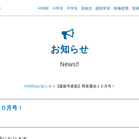
HOME
小学生
中学生
高校生
個別学習・映像授業
実
お知らせ
News!!
HOME
»
お知らせ
» 【最新号更新】秀英通信１０月号！
１０月号！
号になります。