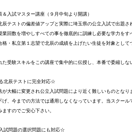
策＆入試マスター講座（９月中旬より開講）
北辰テストの偏差値アップと実際に埼玉県の公立入試で出題さ
授業回数を増やしすべての事を徹底的に訓練し必要な学力をす
合格・私立第１志望で北辰の成績を上げたい生徒を対象として
れた受験スキルをこの講座で集中的に伝授し、本番で委縮しな
する北辰テストに完全対応☆
法が大幅に変更され公立入試問題により近く難しいものとなり
下げ、今までの方法では通用しなくなっています。当スクール
みますのでご安心下さい。
立入試問題の選択問題にも対応☆