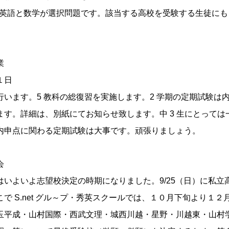
いて英語と数学が選択問題です。該当する高校を受験する生徒に
業
１日
います。5 教科の総復習を実施します。2 学期の定期試験は
す。詳細は、別紙にてお知らせ致します。中 3 生にとっては一
内申点に関わる定期試験は大事です。頑張りましょう。
会
いよいよ志望校決定の時期になりました。9/25（日）に私立
で S.net グル～プ・秀英スクールでは、１０月下旬より１
玉平成・山村国際・西武文理・城西川越・星野・川越東・山村