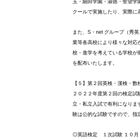
玉・細田学園・淑徳・聖望学
クールで実施したり、実際に
また、S・net グループ（
業等各高校により様々な対応
校・進学を考えている学校が
を配布いたします。
【５】第２回英検・漢検・数
２０２２年度第２回の検定試
立・私立入試で有利になりま
験は公的な試験ですので、指
◎英語検定 １次試験 １０月