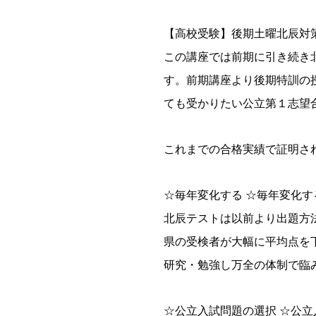
【高校受験】後期土曜北辰対
この講座では前期に引き続き
す。前期講座より後期特訓の
ても受かりたい公立第１志望
これまでの合格実績で証明さ
☆毎年変化する ☆毎年変化
北辰テストは以前より出題方
県の受検者が大幅に平均点を
研究・勉強し万全の体制で臨
☆公立入試問題の選択 ☆公