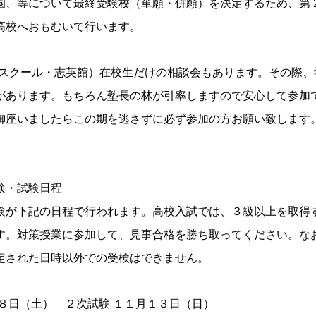
園、等について最終受験校（単願・併願）を決定するため、第 
高校へおもむいて行います。
秀英スクール・志英館）在校生だけの相談会もあります。その際
があります。もちろん塾長の林が引率しますので安心して参加
御座いましたらこの期を逃さずに必ず参加の方お願い致します
検・試験日程
験が下記の日程で行われます。高校入試では、３級以上を取得
す。対策授業に参加して、見事合格を勝ち取ってください。な
定された日時以外での受検はできません。
８日（土） ２次試験 １１月１３日（日）