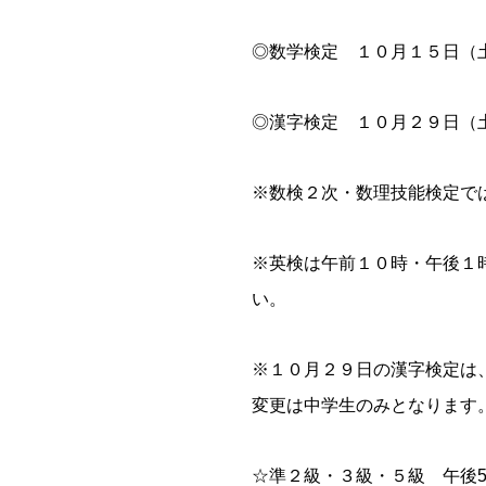
◎数学検定 １０月１５日（
◎漢字検定 １０月２９日（
※数検２次・数理技能検定で
※英検は午前１０時・午後１
い。
※１０月２９日の漢字検定は
変更は中学生のみとなります
☆準２級・３級・５級 午後5：0