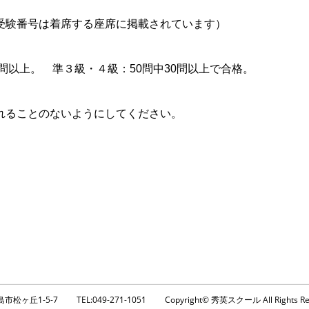
受験番号は着席する座席に掲載されています）
4問以上。 準３級・４級：50問中30問以上で合格。
れることのないようにしてください。
。
市松ヶ丘1-5-7
TEL:049-271-1051
Copyright© 秀英スクール All Rights Re