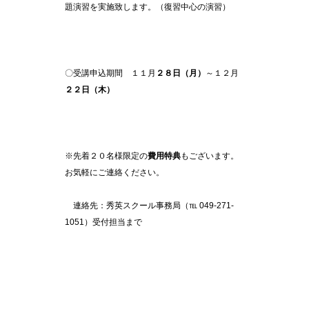
題演習を実施致します。（復習中心の演習）
〇受講申込期間 １１月
２８日（月）
～１２月
２２日（木）
※先着２０名様限定の
費用特典
もございます。
お気軽にご連絡ください。
連絡先：秀英スクール事務局（℡ 049-271-
1051）受付担当まで