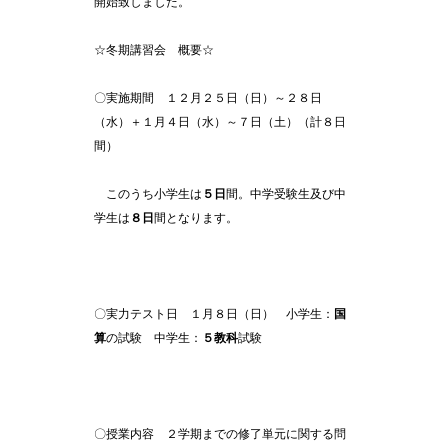
開始致しました。
☆冬期講習会 概要☆
〇実施期間 １２月２５日（日）～２８日
（水）＋１月４日（水）～７日（土）（計８日
間）
このうち小学生は
５日
間。中学受験生及び中
学生は
８日
間となります。
〇実力テスト日 １月８日（日） 小学生：
国
算
の試験 中学生：
５教科
試験
〇授業内容 ２学期までの修了単元に関する問