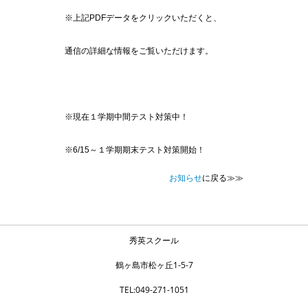
※上記PDFデータをクリックいただくと、
通信の詳細な情報をご覧いただけます。
※現在１学期中間テスト対策中！
※6/15～１学期期末テスト対策開始！
お知らせ
に戻る≫≫
秀英スクール
鶴ヶ島市松ヶ丘1-5-7
TEL:049-271-1051