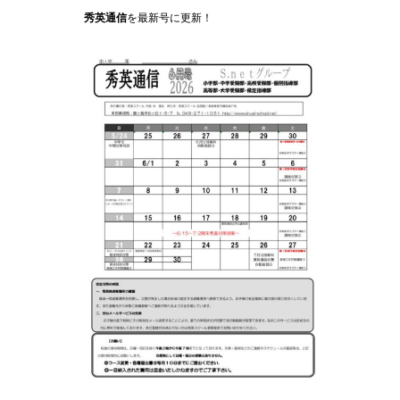
秀英通信
を最新号に更新！