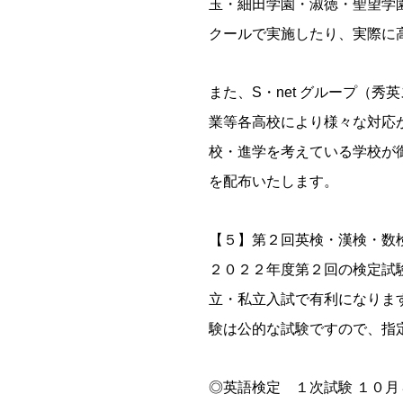
玉・細田学園・淑徳・聖望学
クールで実施したり、実際に
また、S・net グループ（
業等各高校により様々な対応
校・進学を考えている学校が
を配布いたします。
【５】第２回英検・漢検・数
２０２２年度第２回の検定試
立・私立入試で有利になりま
験は公的な試験ですので、指
◎英語検定 １次試験 １０月