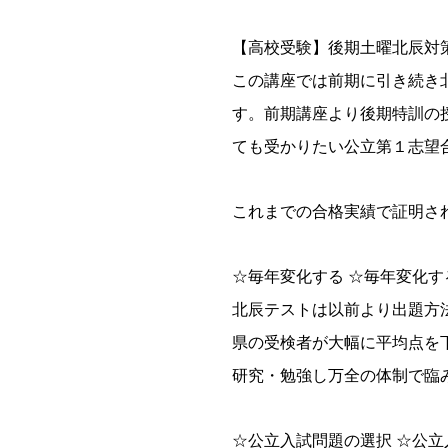
【高校受験】後期土曜北辰対
この講座では前期に引き続き
す。前期講座より後期特訓の
ても受かりたい公立第１志望
これまでの合格実績で証明さ
☆毎年変化する ☆毎年変化
北辰テストは以前より出題方
県の受検者が大幅に平均点を
研究・勉強し万全の体制で臨
☆公立入試問題の選択 ☆公