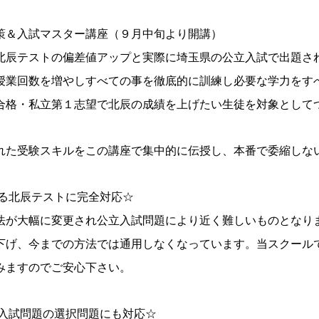
策＆入試マスター講座（９月中旬より開講）
北辰テストの偏差値アップと実際に埼玉県の公立入試で出題さ
授業回数を増やしすべての事を徹底的に訓練し必要な学力をす
合格・私立第１志望で北辰の成績を上げたい生徒を対象として
れた受験スキルをこの講座で集中的に伝授し、本番で委縮しな
する北辰テストに完全対応☆
法が大幅に変更され公立入試問題により近く難しいものとなり
下げ、今までの方法では通用しなくなっています。当スクール
みますのでご安心下さい。
立入試問題の選択問題にも対応☆