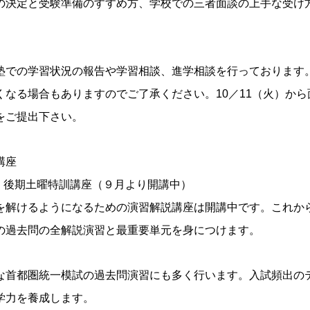
の決定と受験準備のすすめ方、学校での三者面談の上手な受け
塾での学習状況の報告や学習相談、進学相談を行っております
くなる場合もありますのでご了承ください。10／11（火）か
をご提出下さい。
講座
 後期土曜特訓講座（９月より開講中）
を解けるようになるための演習解説講座は開講中です。これか
の過去問の全解説演習と最重要単元を身につけます。
な首都圏統一模試の過去問演習にも多く行います。入試頻出の
学力を養成します。