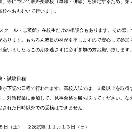
園、等について最終受験校（単願・併願）を決定するため、第 
高校へおもむいて行います。
秀英スクール・志英館）在校生だけの相談会もあります。その際
があります。もちろん塾長の林が引率しますので安心して参加
御座いましたらこの期を逃さずに必ず参加の方お願い致します
検・試験日程
験が下記の日程で行われます。高校入試では、３級以上を取得
す。対策授業に参加して、見事合格を勝ち取ってください。な
定された日時以外での受検はできません。
８日（土） ２次試験 １１月１３日（日）