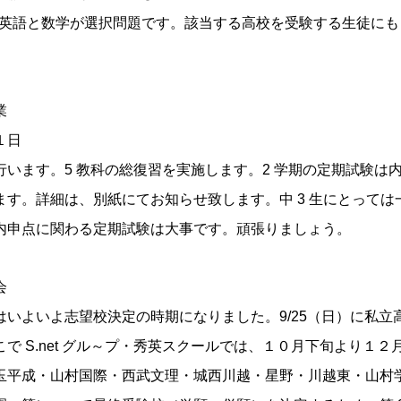
いて英語と数学が選択問題です。該当する高校を受験する生徒に
業
１日
います。5 教科の総復習を実施します。2 学期の定期試験は
す。詳細は、別紙にてお知らせ致します。中 3 生にとっては一
内申点に関わる定期試験は大事です。頑張りましょう。
会
いよいよ志望校決定の時期になりました。9/25（日）に私立
で S.net グル～プ・秀英スクールでは、１０月下旬より１
玉平成・山村国際・西武文理・城西川越・星野・川越東・山村