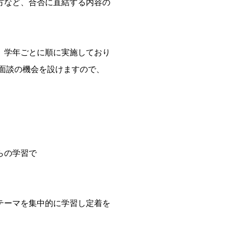
方など、合否に直結する内容の
。学年ごとに順に実施しており
ら面談の機会を設けますので、
らの学習で
テーマを集中的に学習し定着を