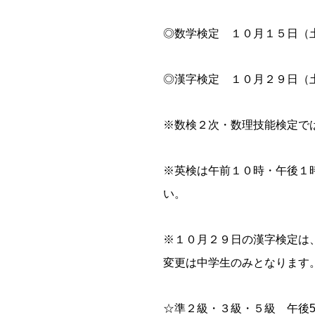
◎数学検定 １０月１５日（
◎漢字検定 １０月２９日（
※数検２次・数理技能検定で
※英検は午前１０時・午後１
い。
※１０月２９日の漢字検定は
変更は中学生のみとなります
☆準２級・３級・５級 午後5：0